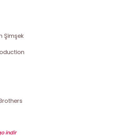
m Şimşek
roduction
Brothers
o indir