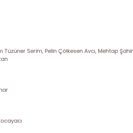
 Tüzüner Serim, Pelin Çölkesen Avcı, Mehtap Şahin
kan
nar
Kocayacı