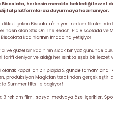
ı Biscolata, herkesin merakla beklediği lezzet do
ijital platformlarda duyurmaya hazırlanıyor.
ikkat çeken Biscolata'nın yeni reklam filmlerinde b
ünlerinden alan Stix On The Beach, Pia Biscolada ve
 Biscolata kadınlarının imdadına yetişiyor.
ici ve güzel bir kadınının sıcak bir yaz gününde bulu
 tarifi deniyor ve aldığı her ısırıkta eşsiz bir lezze
zel olarak kapatılan bir plajda 2 günde tamamlandı. 
en, prodüksiyon Magician tarafından gerçekleştirild
ata Summer Hits ile başlıyor!
3 reklam filmi, sosyal medyaya özel içerikler, Spot