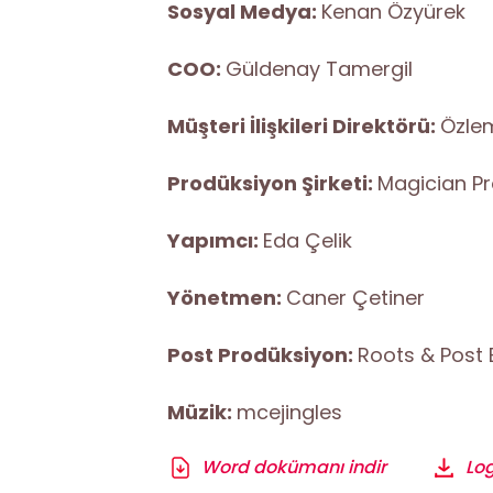
Sosyal Medya:
Kenan Özyürek
COO:
Güldenay Tamergil
Müşteri İlişkileri Direktörü:
Özle
Prodüksiyon Şirketi:
Magician P
Yapımcı:
Eda Çelik
Yönetmen:
Caner Çetiner
Post Prodüksiyon:
Roots & Post 
Müzik:
mcejingles
Word dokümanı indir
Log