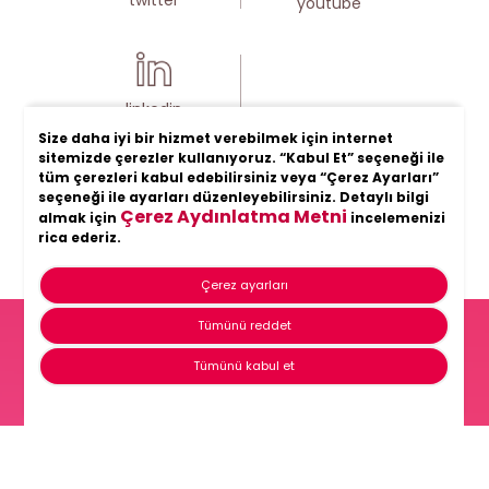
youtube
linkedin
Size daha iyi bir hizmet verebilmek için internet
sitemizde çerezler kullanıyoruz. “Kabul Et” seçeneği ile
tüm çerezleri kabul edebilirsiniz veya “Çerez Ayarları”
seçeneği ile ayarları düzenleyebilirsiniz. Detaylı bilgi
Çerez Aydınlatma Metni
almak için
incelemenizi
rica ederiz.
Çerez ayarları
Tümünü reddet
Hayatın her anında
Tümünü kabul et
Şölen
Anasayfa