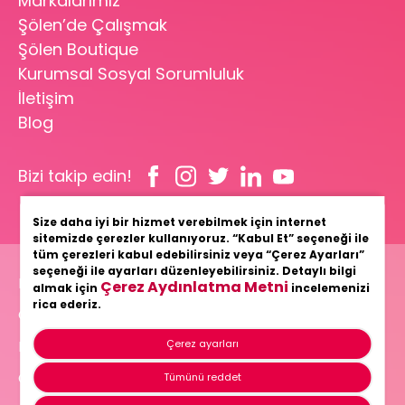
Markalarımız
Şölen’de Çalışmak
Şölen Boutique
Kurumsal Sosyal Sorumluluk
İletişim
Blog
Bizi takip edin!
Size daha iyi bir hizmet verebilmek için internet
sitemizde çerezler kullanıyoruz. “Kabul Et” seçeneği ile
tüm çerezleri kabul edebilirsiniz veya “Çerez Ayarları”
seçeneği ile ayarları düzenleyebilirsiniz. Detaylı bilgi
Bilgi Toplumu Hizmetleri
Çerez Aydınlatma Metni
almak için
incelemenizi
rica ederiz.
Gizlilik ve Güvenlik Politikamız
Kişisel Verilerin Korunması
Çerez ayarları
Çerez Politikası
Tümünü reddet