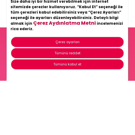
Size daha iyi bir hizmet verebilmek için internet
sitemizde çerezler kullanıyoruz. “Kabul Et” seçeneği ile
tüm çerezleri kabul edebilirsiniz veya “Çerez Ayarları”
seçeneği ile ayarları düzenleyebilirsiniz. Detaylı bilgi
Çerez Aydınlatma Metni
almak için
incelemenizi
rica ederiz.
Çerez ayarları
Hayatın her anında
Tümünü reddet
Şölen
Tümünü kabul et
Anasayfa
Hakkımızda
Kalite ve Gıda Güvenliği Politikamız
Markalarımız
Şölen’de Çalışmak
Şölen Boutique
Kurumsal Sosyal Sorumluluk