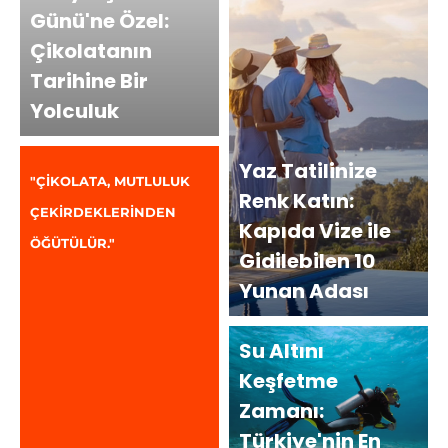
Günü'ne Özel:
Çikolatanın
Tarihine Bir
Yolculuk
Yaz Tatilinize
"ÇİKOLATA, MUTLULUK
Renk Katın:
ÇEKİRDEKLERİNDEN
Kapıda Vize ile
ÖĞÜTÜLÜR."
Gidilebilen 10
Yunan Adası
Su Altını
Keşfetme
Zamanı:
Türkiye'nin En