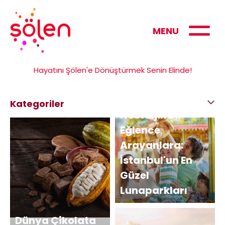
MENU
Hayatını Şölen'e Dönüştürmek Senin Elinde!
Kategoriler
Nostaljik Bir
Eğlence
Arayanlara:
İstanbul'un En
Güzel
Lunaparkları
Dünya Çikolata