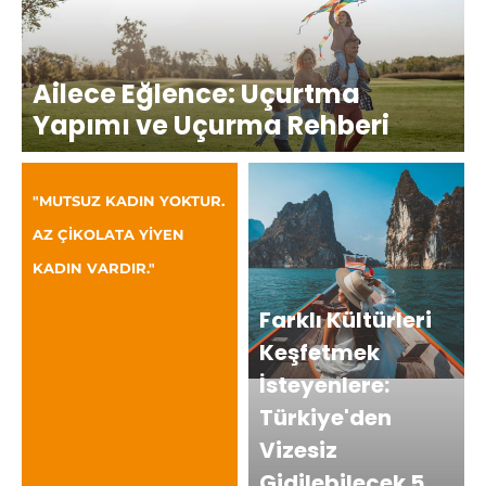
Ailece Eğlence: Uçurtma
Yapımı ve Uçurma Rehberi
"MUTSUZ KADIN YOKTUR.
AZ ÇİKOLATA YİYEN
KADIN VARDIR."
Farklı Kültürleri
Keşfetmek
İsteyenlere:
Türkiye'den
Vizesiz
Gidilebilecek 5