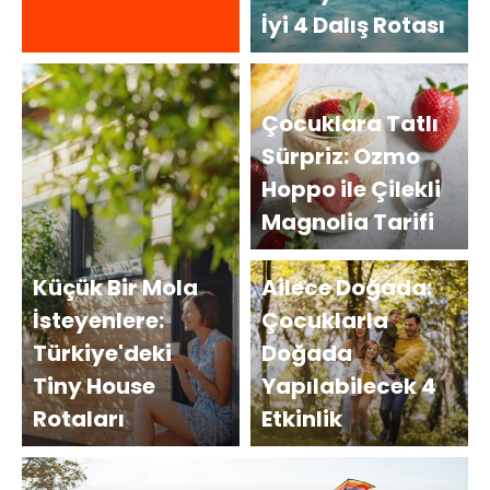
İyi 4 Dalış Rotası
Çocuklara Tatlı
Sürpriz: Ozmo
Hoppo ile Çilekli
Magnolia Tarifi
Küçük Bir Mola
Ailece Doğada:
İsteyenlere:
Çocuklarla
Türkiye'deki
Doğada
Tiny House
Yapılabilecek 4
Rotaları
Etkinlik