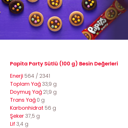
Papita Party Sütlü (100 g) Besin Değerleri
Enerji
564 / 2341
Toplam Yağ
33,9 g
Doymuş Yağ
21,9 g
Trans Yağ
0 g
Karbonhidrat
56 g
Şeker
37,5 g
Lif
3,4 g