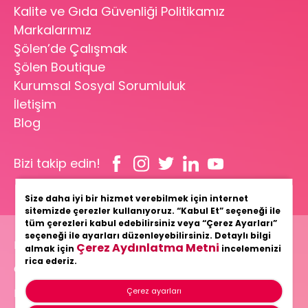
Kalite ve Gıda Güvenliği Politikamız
Markalarımız
Şölen’de Çalışmak
Şölen Boutique
Kurumsal Sosyal Sorumluluk
İletişim
Blog
Bizi takip edin!
Size daha iyi bir hizmet verebilmek için internet
sitemizde çerezler kullanıyoruz. “Kabul Et” seçeneği ile
tüm çerezleri kabul edebilirsiniz veya “Çerez Ayarları”
seçeneği ile ayarları düzenleyebilirsiniz. Detaylı bilgi
Bilgi Toplumu Hizmetleri
Çerez Aydınlatma Metni
almak için
incelemenizi
rica ederiz.
Gizlilik ve Güvenlik Politikamız
Kişisel Verilerin Korunması
Çerez ayarları