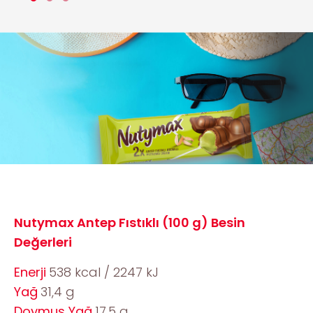
Nutymax Antep Fıstıklı (100 g) Besin
Değerleri
Enerji
538 kcal / 2247 kJ
Yağ
31,4 g
Doymuş Yağ
17,5 g