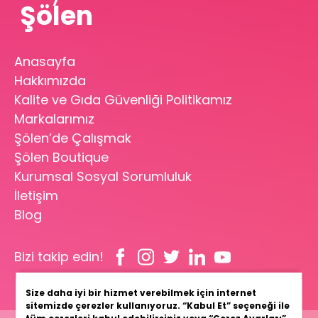
Şölen
Anasayfa
Hakkımızda
Kalite ve Gıda Güvenliği Politikamız
Markalarımız
Şölen’de Çalışmak
Şölen Boutique
Kurumsal Sosyal Sorumluluk
İletişim
Blog
Bizi takip edin!
Size daha iyi bir hizmet verebilmek için internet
sitemizde çerezler kullanıyoruz. “Kabul Et” seçeneği ile