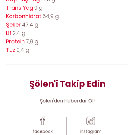
Trans Yağ
0 g
Karbonhidrat
54,9 g
Şeker
47,4 g
Lif
2,4 g
Protein
7,8 g
Tuz
0,4 g
Şölen'i Takip Edin
Şölen'den Haberdar Ol!
facebook
instagram