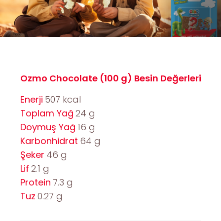
Ozmo Chocolate (100 g) Besin Değerleri
Enerji
507 kcal
Toplam Yağ
24 g
Doymuş Yağ
16 g
Karbonhidrat
64 g
Şeker
46 g
Lif
2.1 g
Protein
7.3 g
Tuz
0.27 g