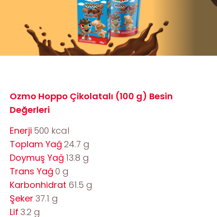
Ozmo Hoppo Çikolatalı (100 g) Besin
Değerleri
Enerji
500 kcal
Toplam Yağ
24.7 g
Doymuş Yağ
13.8 g
Trans Yağ
0 g
Karbonhidrat
61.5 g
Şeker
37.1 g
Lif
3.2 g