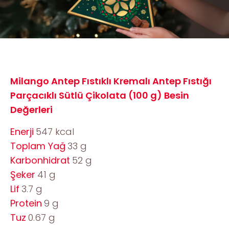
Milango Antep Fıstıklı Kremalı Antep Fıstığı
Parçacıklı Sütlü Çikolata (100 g) Besin
Değerleri
Enerji
547 kcal
Toplam Yağ
33 g
Karbonhidrat
52 g
Şeker
41 g
Lif
3.7 g
Protein
9 g
Tuz
0.67 g