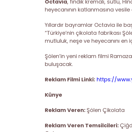
Octavia
, fındık kremalı, sütlü, Hi
heyecanının katlanmasına vesile 
Yıllardır bayramlar Octavia ile ba
“Türkiye’nin çikolata fabrikası Şö
mutluluk, neşe ve heyecanını en içt
Şölen’in yeni reklam filmi Ramazan
buluşacak.
Reklam Filmi Linki:
https://www
Künye
Reklam Veren:
Şölen Çikolata
Reklam Veren Temsilcileri:
Çiğd