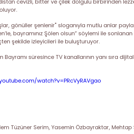
ndistan cevizli, bitter ve çilek dolgulu birbirinden lez
oluyor.
şlar, gönüller şenlenir" sloganıyla mutlu anlar pay
len’le, bayramınız Şölen olsun” söylemi ile sonlanan
en şekilde izleyicileri ile buluşturuyor.
 Bayramı süresince TV kanallarının yanı sıra dijita
.youtube.com/watch?v=PRcVyRAVgao
em Tüzüner Serim, Yasemin Özbayraktar, Mehtap Şa