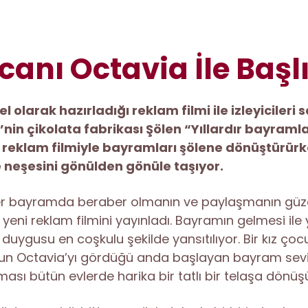
nı Octavia İle Başl
olarak hazırladığı reklam filmi ile izleyicileri 
in çikolata fabrikası Şölen “Yıllardır bayramla
ı reklam filmiyle bayramları şölene dönüştürürke
neşesini gönülden gönüle taşıyor.
 her bayramda beraber olmanın ve paylaşmanın güzell
yeni reklam filmini yayınladı. Bayramın gelmesi ile
ik duygusu en coşkulu şekilde yansıtılıyor. Bir kız ç
nun Octavia’yı gördüğü anda başlayan bayram sevinc
ı bütün evlerde harika bir tatlı bir telaşa dönüş